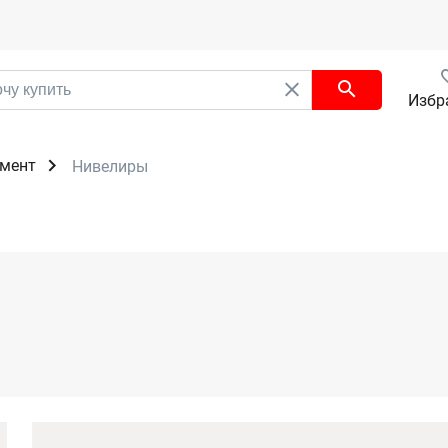
Избр
мент
Нивелиры